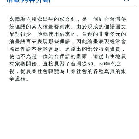
嘉義縣六腳鄉出生的侯文釗，是一個結合台灣傳
統俚語的素人繪畫藝術家。由於現成的俚語圖文
配對很少，他就使用借來的、自創的非常多元的
繪畫語言來表現那些俚語，因此繪畫表現經常會
溢出俚語本身的含意。這溢出的部分特別寶貴，
使他不光是一位結合俚語的畫家，還從出生地農
村家鄉開始，直接見證了台灣從50、60年代之
後，從農業社會轉變為工業社會的各種真實的艱
辛過程。