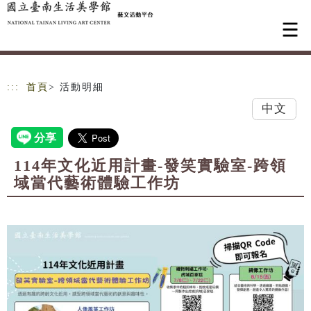
跳到主要內容
網站導覽
:::
首頁
> 活動明細
中文
114年文化近用計畫-發笑實驗室-跨領
域當代藝術體驗工作坊