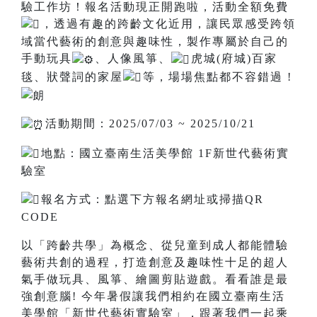
驗工作坊！報名活動現正開跑啦，活動全額免費
，透過有趣的跨齡文化近用，讓民眾感受跨領
域當代藝術的創意與趣味性，製作專屬於自己的
手動玩具
、人像風箏、
虎城(府城)百家
毯、狀聲詞的家屋
等，場場焦點都不容錯過 !
活動期間：2025/07/03 ~ 2025/10/21
地點：國立臺南生活美學館 1F新世代藝術實
驗室
報名方式：點選下方報名網址或掃描QR
CODE
以「跨齡共學」為概念、從兒童到成人都能體驗
藝術共創的過程，打造創意及趣味性十足的超人
氣手做玩具、風箏、繪圖剪貼遊戲。看看誰是最
強創意腦! 今年暑假讓我們相約在國立臺南生活
美學館「新世代藝術實驗室」，跟著我們一起乘