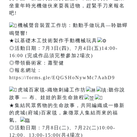
坐童年時光機做伙來耍葨迌物，趕緊手刀來報名
吧!
機械聲音裝置工作坊：動動手做玩具—聆聽蟬
鳴聲響!
★以基礎木工技術製作手動機械玩具
◎活動日期：7月3日(四)、7月4日(五)14:00-
16:00 (完成作品須完整參加2場次)
◎帶領藝術家：蕭聖健
◎報名網址：
https://forms.gle/EQGSHoNywMc7AahD9
虎城百家毯-織物刺繡工作坊
:聽你說
故事 — 布、娃娃的新生命旅程
★集結民眾舊物的生命故事，共同編織成一條新
的虎城(府城)百家毯，象徵眾人集結而來的福
氣。
◎活動日期：7月8日(二)、7月22(二)10:00-
12:00、13:00-15:00(共4場次)