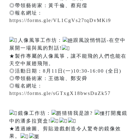
◎帶領藝術家：黃千倫、蔡宛儒
◎報名網址：
https://forms.gle/VL1CgVs27tqDvMKi9
人像風箏工作坊：
跟風說悄悄話-在空中
展開一場與風的對話!
★製作專屬的人像風箏，讓不能飛的人們也能在
天空中展翅飛翔。
◎活動日期：8月11日(一)10:30-16:00 (全日)
◎帶領藝術家：王德瑜、鄭安舜
◎報名網址：
https://forms.gle/sGTxgX18bwsDuZk57
鏡像工作坊：
猜猜我是誰?
打開魔鏡
中的潘多拉寶盒!
★透過繪圖、剪貼遊戲創造令人驚奇的鏡像效
果。