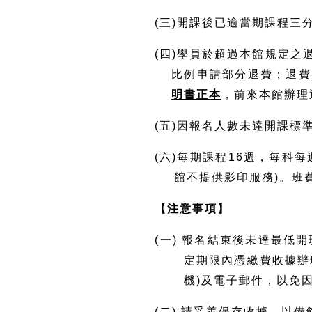
(三)開課後已逾當期課程三
(四)學員於超過本館規定
比例申請部分退費；退費
明書正本
，前來本館辦理
(五)因報名人數未達開課
(六)每期課程16週，每科
館不提供影印服務)。班
【注意事項】
(一) 報名結束後未達最低
定期限內憑繳費收據辦
機)及電子郵件，以免
(二) 請妥善保存收據，以