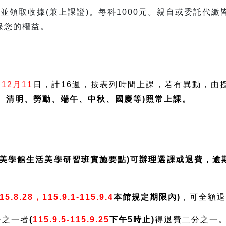
並領取收據(兼上課證)。每科1000元。親自或委託代繳
保您的權益。
12月11
日，計16週，按表列時間上課，若有異動，由
8、清明、勞動、端午、中秋、國慶等)照常上課。
活美學館生活美學研習班實施要點)可辦理選課或退費，逾
：
115.8.28，115.9.1-115.9.4
本館規定期限內)
，可全額
分之一者
(
115.9.5-115.9.25
下午5時止)
得退費二分之一