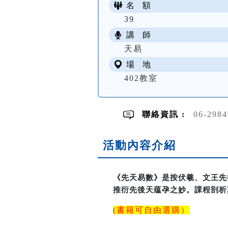
名 額
39
講 師
天易
場 地
402教室
聯絡資訊 :
06-29
活動內容介紹
《先天易數》是按伏羲、文王先
推衍先後天蕴孕之妙。課程剖析
(書籍可自由選購）