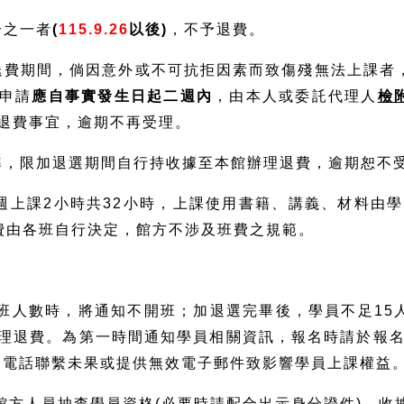
分之一者
(
115.9.26
以後)
，不予退費。
之退費期間，倘因意外或不可抗拒因素而致傷殘無法上課者
申請
應自事實發生日起二週內
，由本人或委託代理人
檢
退費事宜，逾期不再受理。
標準，限加退選期間自行持收據至本館辦理退費，逾期恕不
每週上課2小時共32小時，上課使用書籍、講義、材料由
費由各班自行決定，館方不涉及班費之規範。
開班人數時，將通知不開班；加退選完畢後，學員不足1
理退費。為第一時間通知學員相關資訊，報名時請於報名
因電話聯繫未果或提供無效電子郵件致影響學員上課權益
備館方人員抽查學員資格(必要時請配合出示身分證件)，