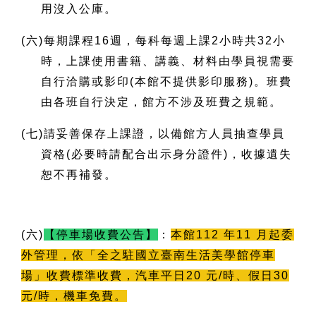
用沒入公庫。
(
六)每期課程16週，每科每週上課2小時共32小
時，上課使用書籍、講義、材料由學員視需要
自行洽購或影印(本館不提供影印服務)。班費
由各班自行決定，館方不涉及班費之規範。
(
七)請妥善保存上課證，以備館方人員抽查學員
資格(必要時請配合出示身分證件)，收據遺失
恕不再補發。
(
六)
【停車場收費公告】
：
本館112 年11 月起委
外管理，依「全之駐國立臺南生活美學館停車
場」收費標準收費，汽車平日20 元/時、假日30
元/時，機車免費。