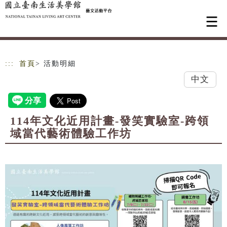
跳到主要內容
網站導覽
:::
首頁
> 活動明細
中文
114年文化近用計畫-發笑實驗室-跨領
域當代藝術體驗工作坊