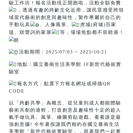
驗工作坊！報名活動現正開跑啦，活動全額免費
，透過有趣的跨齡文化近用，讓民眾感受跨領
域當代藝術的創意與趣味性，製作專屬於自己的
手動玩具
、人像風箏、
虎城(府城)百家
毯、狀聲詞的家屋
等，場場焦點都不容錯過 !
活動期間：2025/07/03 ~ 2025/10/21
地點：國立臺南生活美學館 1F新世代藝術實
驗室
報名方式：點選下方報名網址或掃描QR
CODE
以「跨齡共學」為概念、從兒童到成人都能體驗
藝術共創的過程，打造創意及趣味性十足的超人
氣手做玩具、風箏、繪圖剪貼遊戲。看看誰是最
強創意腦! 今年暑假讓我們相約在國立臺南生活
美學館「新世代藝術實驗室」，跟著我們一起乘