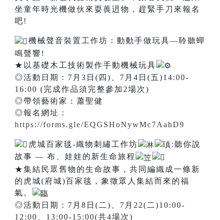
坐童年時光機做伙來耍葨迌物，趕緊手刀來報名
吧!
機械聲音裝置工作坊：動動手做玩具—聆聽蟬
鳴聲響!
★以基礎木工技術製作手動機械玩具
◎活動日期：7月3日(四)、7月4日(五)14:00-
16:00 (完成作品須完整參加2場次)
◎帶領藝術家：蕭聖健
◎報名網址：
https://forms.gle/EQGSHoNywMc7AahD9
虎城百家毯-織物刺繡工作坊
:聽你說
故事 — 布、娃娃的新生命旅程
★集結民眾舊物的生命故事，共同編織成一條新
的虎城(府城)百家毯，象徵眾人集結而來的福
氣。
◎活動日期：7月8日(二)、7月22(二)10:00-
12:00、13:00-15:00(共4場次)