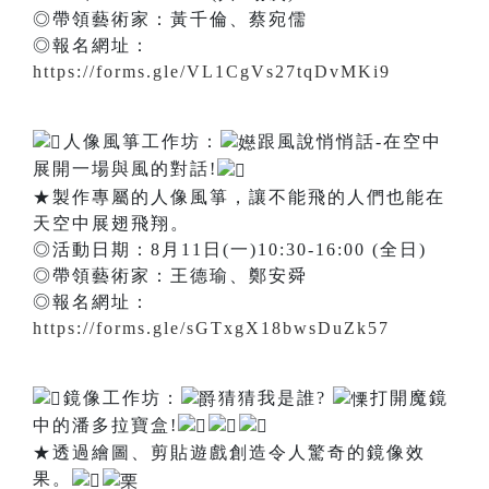
◎帶領藝術家：黃千倫、蔡宛儒
◎報名網址：
https://forms.gle/VL1CgVs27tqDvMKi9
人像風箏工作坊：
跟風說悄悄話-在空中
展開一場與風的對話!
★製作專屬的人像風箏，讓不能飛的人們也能在
天空中展翅飛翔。
◎活動日期：8月11日(一)10:30-16:00 (全日)
◎帶領藝術家：王德瑜、鄭安舜
◎報名網址：
https://forms.gle/sGTxgX18bwsDuZk57
鏡像工作坊：
猜猜我是誰?
打開魔鏡
中的潘多拉寶盒!
★透過繪圖、剪貼遊戲創造令人驚奇的鏡像效
果。