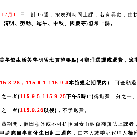
12月11
日，計16週，按表列時間上課，若有異動，由
8、清明、勞動、端午、中秋、國慶等)照常上課。
活美學館生活美學研習班實施要點)可辦理選課或退費，逾
：
115.8.28，115.9.1-115.9.4
本館規定期限內)
，可全額
分之一者
(
115.9.5-115.9.25
下午5時止)
得退費二分之一
分之一者
(
115.9.26
以後)
，不予退費。
之退費期間，倘因意外或不可抗拒因素而致傷殘無法上課者
申請
應自事實發生日起二週內
，由本人或委託代理人
檢