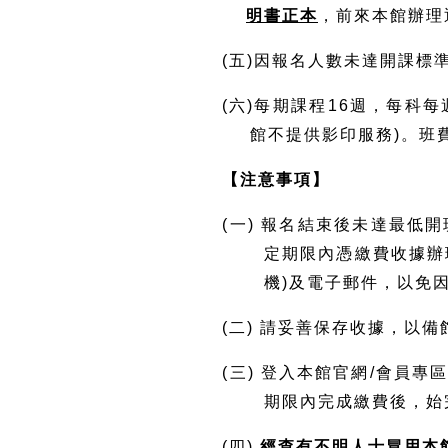
明書正本
，前來本館辦理
(五)因報名人數未達開課
(六)每期課程16週，每科
館不提供影印服務)。班
【注意事項】
(一) 報名結束後未達最低
定期限內憑繳費收據辦
機)及電子郵件，以免
(二) 請妥善保存收據，以
(三) 登入本館官網/會員
期限內完成繳費後，始
(四)
經查有不明人士冒用本