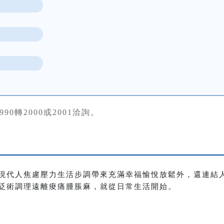
84990轉2000或2001洽詢。
現代人焦慮壓力生活步調帶來充滿幸福愉悅放鬆外，還連結
砭術調理遠離痠痛腫脹麻，就從日常生活開始。