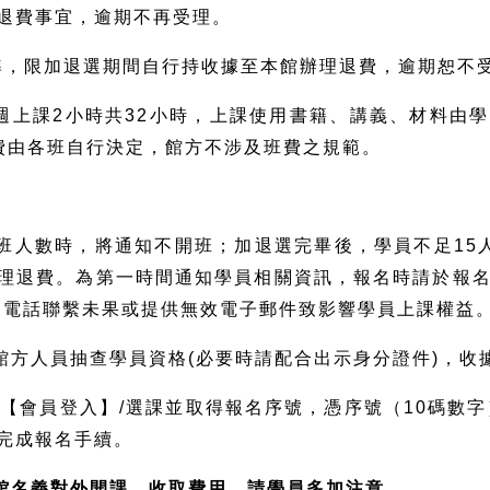
退費事宜，逾期不再受理。
標準，限加退選期間自行持收據至本館辦理退費，逾期恕不
每週上課2小時共32小時，上課使用書籍、講義、材料由
費由各班自行決定，館方不涉及班費之規範。
開班人數時，將通知不開班；加退選完畢後，學員不足1
理退費。為第一時間通知學員相關資訊，報名時請於報名
因電話聯繫未果或提供無效電子郵件致影響學員上課權益
備館方人員抽查學員資格(必要時請配合出示身分證件)，
專區【會員登入】/選課並取得報名序號，憑序號（10碼數
完成報名手續。
館名義對外開課，收取費用，請學員多加注意。