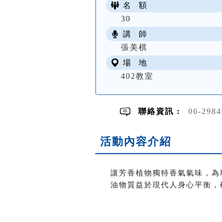
名 額
30
講 師
張美棋
場 地
402教室
聯絡資訊 :
06-29
活動內容介紹
讓芳香植物獨特香氣氣味，為
油物質益於現代人身心平衡，