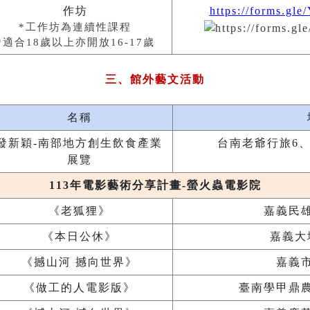
作坊
https://forms.gl
*工作坊為連續性課程
*
適合18歲以上亦開放16-17歲
三、館外藝文活動
名稱
發新穎-南部地方創生飲食產業
台南老爺行旅6、
展覽
113年電影藝術分享計畫-螢火蟲電影院
《老狐狸》
嘉義民
《本日公休》
嘉義大
《撼山河 撼向世界》
嘉義
《做工的人電影版》
臺
南學甲鼎