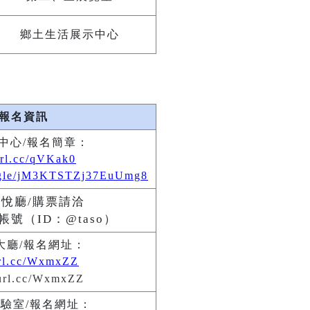
鄉土生活展示中心
/報名資訊
樂中心/報名簡章：
eurl.cc/qVKak0
s.gle/jM3KTSTZj37EuUmg8
音悅廳
/
購票請洽
方帳號
（
ID
：
@
taso
）
大廳/報名網址：
url.cc/WxmxZZ
驗室/報名網址：