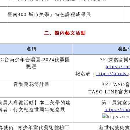
臺
南400-城市美學」特色課程成果展
二、館內藝文活動
名稱
地點
YC台南少年合唱團-2024
秋季團
3F-探索音
甄選
https://r
報名表
：
https://form
音樂萬花筒計畫
3F-TASO
TASO LINE官
策展人導覽活動
】
本土美學的建
第二展覽室
構者：何文杞逝世周年紀念展
https://re
為藝術
─
青少年當代藝術體驗工
新世代藝術實