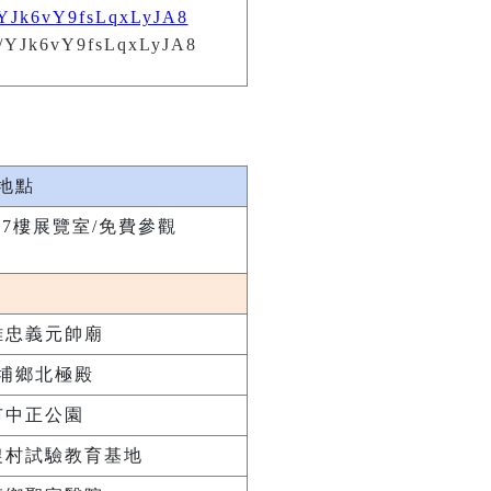
e/YJk6vY9fsLqxLyJA8
地點
7樓展覽室/免費參觀
雄忠義元帥廟
埔鄉北極殿
市中正公園
農村試驗教育基地