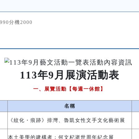
4990分機2000
113年9月展演活動表
一、展覽活動【每週一休館】
名稱
《
紋化・痕跡》排灣、魯凱女性文手文化藝術展
本土美學的建構者：何文杞逝世周年紀念展