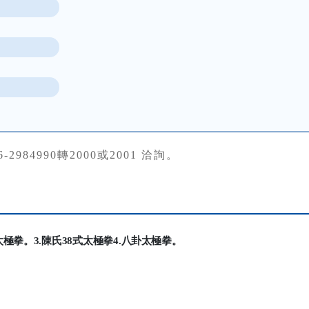
-2984990轉2000或2001 洽詢。
太
極拳。
3.
陳氏
38
式太極拳
4.
八卦太極
拳。