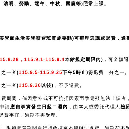
8、清明、勞動、端午、中秋、國慶等)照常上課。
活美學館生活美學研習班實施要點)可辦理選課或退費，逾
：
115.8.28，115.9.1-115.9.4
本館規定期限內)
，可全額
分之一者
(
115.9.5-115.9.25
下午5時止)
得退費二分之一
分之一者
(
115.9.26
以後)
，不予退費。
之退費期間，倘因意外或不可抗拒因素而致傷殘無法上課者
申請
應自事實發生日起二週內
，由本人或委託代理人
檢
退費事宜，逾期不再受理。
標準，限加退選期間自行持收據至本館辦理退費，逾期恕不