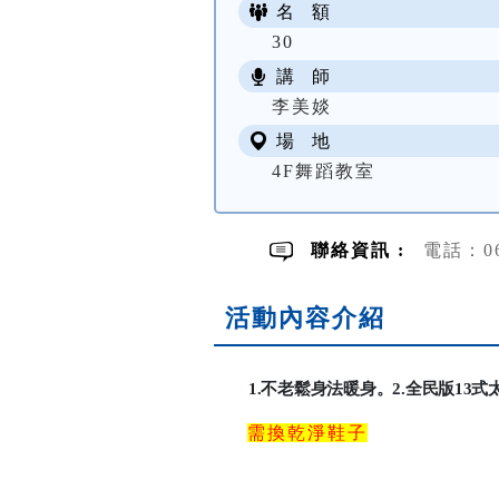
名 額
30
講 師
李美婒
場 地
4F舞蹈教室
聯絡資訊 :
電話：06
活動內容介紹
1.
不老鬆身法暖身。
2.
全民版
13
式
需換乾淨鞋子