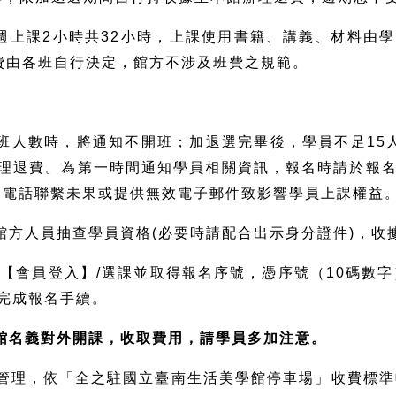
每週上課2小時共32小時，上課使用書籍、講義、材料由
費由各班自行決定，館方不涉及班費之規範。
開班人數時，將通知不開班；加退選完畢後，學員不足1
理退費。為第一時間通知學員相關資訊，報名時請於報名
因電話聯繫未果或提供無效電子郵件致影響學員上課權益
備館方人員抽查學員資格(必要時請配合出示身分證件)，
專區【會員登入】/選課並取得報名序號，憑序號（10碼數
完成報名手續。
館名義對外開課，收取費用，請學員多加注意。
起委外管理，依「全之駐國立臺南生活美學館停車場」收費標準