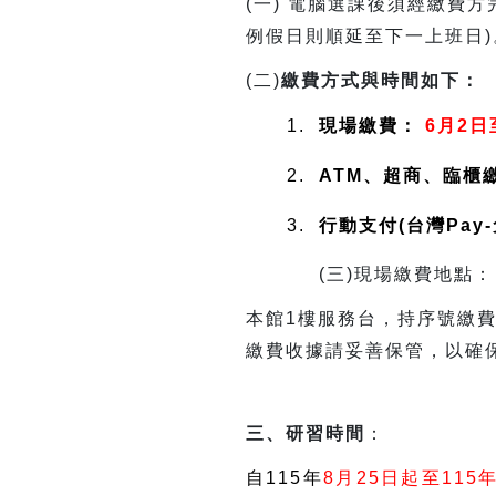
(
一) 電腦選課後須經繳費
例假日則順延至下一上班日)
(
二)
繳費方式與時間如下：
1.
現場繳費：
6月2日
2.
ATM、超商、臨櫃
3.
行動支付(台灣Pay
(
三)現場繳費地點：
本館1樓服務台，持序號繳費
繳費收據請妥善保管，以確
三、研習時間
：
自115年
8月25日起至115年