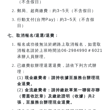
（不含假日）
郵局、超商繳費：約
3~5
天（不含假日）
行動支付
(
台灣
Pay)
：約
3~5
天（不含假
日）
七、取消報名
/
退選
/
退費：
報名成功後無法於網路上取消報名，如需取
消報名請於上班時間洽
06-2984990
＃
6021
承辦人員辦理。
已繳費欲辦理退選退費，請依下列方式辦
理：
(1)
現金繳費者：請持收據至服務台辦理現
金退費。
(2)
金流繳費者：請持繳款單第一聯留存聯
（需蓋收訖章）及繳款證明（收據）共
2
張，至服務台辦理現金退費。