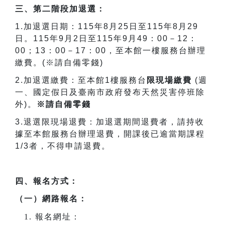
三、第二階段加退選：
1.
加退選日期：
115
年
8
月
25
日至
115
年
8
月
29
日。
115
年
9
月
2
日至
115
年
9
月
49
：
00
－
12
：
00
；
13
：
00
－
17
：
00
，至本館一樓服務台辦理
繳費。
(
※請自備零錢
)
2.
加退選繳費：至本館
1
樓服務台
限現場繳費
(
週
一、國定假日及臺南市政府發布天然災害停班除
外
)
。
※請自備零錢
3.
退選限現場退費：加退選期間退費者，請持收
據至本館服務台辦理退費，開課後已逾當期課程
1/3
者，不得申請退費。
四、報名方式：
（一）網路報名：
報名網址：