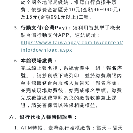
於全國各地郵局繳納，惟應自行負擔手續
費，依繳費金額區分
10
元
(
金額
96~990
元
)
及
15
元
(
金額
991
元以上
)
二種。
行動支付
(
台灣
Pay)
：
須利用智慧型手機安
裝台灣行動支付
APP
。連結網址：
https://www.taiwanpay.com.tw/content/
info/download.aspx
本館現場繳費：
完成線上報名後，系統會產生一組「
報名序
號
」，請抄寫或下載列印，並於繳費期限內
至本館服務台向服務人員告知「報名序號」
並完成現場繳費後，始完成報名手續。繳費
完成後該繳費單即為您的繳費收據兼上課
證，請妥善保管以確保相關權益。
六、銀行代收入帳時間說明：
ATM
轉帳、臺灣銀行臨櫃繳費：當天～隔天