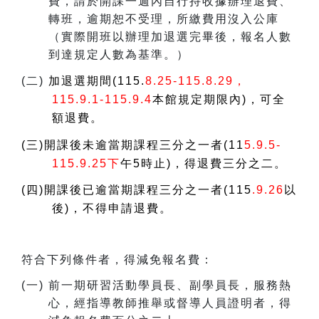
費，請於開課一週內自行持收據辦理退費、
轉班，逾期恕不受理，所繳費用沒入公庫
（實際開班以辦理加退選完畢後，報名人數
到達規定人數為基準。）
(
二)
加退選期間(115.
8.25-115.8.29，
115.9.1-115.9.4
本館規定期限內)，可全
額退費。
(三)開課後未逾當期課程三分之一者(11
5.9.5-
115.9.25下
午5時止)，得退費三分之二。
(四)開課後已逾當期課程三分之一者(115
.9.26
以
後)，不得申請退費。
符合下列條件者，得減免報名費：
(
一) 前一期研習活動學員長、副學員長，服務熱
心，經指導教師推舉或督導人員證明者，得