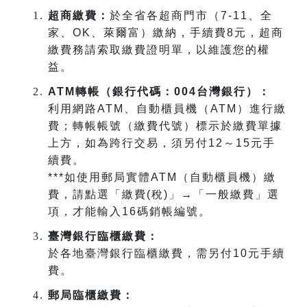
超商繳費：
於全省各超商門市（
7-11
、全
家、
OK
、萊爾富）繳納，手續費
8
元，超商
繳費務請索取繳費證明單，以維護您的權
益。
ATM
轉帳（銀行代碼：
004
台灣銀行）：
利用網路
ATM
、自動櫃員機（
ATM
）進行繳
費；轉帳帳號（繳費代號）標示於繳費單據
上方，如為跨行交易，須另付
12
～
15
元手
續費。
***
如使用郵局實體
ATM
（自動櫃員機）繳
費，請點選「繳費
(
稅
)
」→「一般繳費」選
項，才能輸入
16
碼銷帳編號。
臺灣銀行臨櫃繳費：
於各地臺灣銀行臨櫃繳費，需另付
10
元手續
費。
郵局臨櫃繳費：