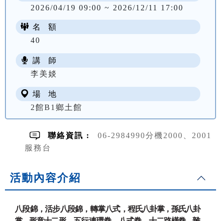
2026/04/19 09:00 ~ 2026/12/11 17:00
名 額
40
講 師
NT$ 2000
李美婒
場 地
2館B1鄉土館
聯絡資訊 :
06-2984990分機2000、2001
服務台
活動內容介紹
八段錦，活步八段錦，轉掌八式，
程氏八卦掌，孫氏八卦
掌。形意十
二形，五行連環拳，八式拳，十二
路橫拳，雜