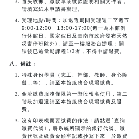
遺失收據、繳款單或繳款證明相關文件者，
請填寫紙本申請書辦理。
受理地點
/
時間：加退選期間受理週二至週五
9:00-12:00
；
13:00-17:00(
週一為本館例
行休館日、國定假日及臺南市政府發布天然
災害停班除外
)
，請至一樓服務台辦理；開
課後已逾當期課程
1/3
者，不得申請退費。
八、備註：
特殊身份學員（志工、幹部、教師、身心障
礙…等），請至本館服務台現場繳費。
金流繳費服務僅限第一階段報名使用，第二
階段加退選請至本館服務台現場繳費及退
費。
沒有印表機而要繳費的作法：請點選｢查詢
繳費代號｣，將系統所顯示的銀行代號、繳
費代號及繳費金額牢記或抄寫下來，於繳費