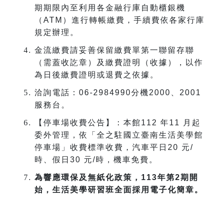
期期限內至利用各金融行庫自動櫃銀機
（
ATM
）進行轉帳繳費，手續費依各家行庫
規定辦理。
金流繳費請妥善保留繳費單第一聯留存聯
（需蓋收訖章）及繳費證明（收據），以作
為日後繳費證明或退費之依據。
洽詢電話：
06-2984990
分機
2000
、
2001
服務台。
【停車場收費公告】：本館
112
年
11
月起
委外管理，依「全之駐國立臺南生活美學館
停車場」收費標準收費，汽車平日
20
元
/
時、假日
30
元
/
時，機車免費。
為響應環保及無紙化政策，
113
年第
2
期開
始，生活美學研習班全面採用電子化簡章。