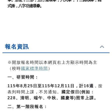
式捶，八字功連環
拳。
報名資訊
※開放報名時間以本網頁右上方顯示時間為主
（校時
國家標準時間
）
一、研習時間：
115
年
8
月
25
日至
115
年
12
月
11
日，計
16
週
，按
表列時間上課，不另通知。
國定假日
(
例如：
228
、清明、端午、中秋、國慶等
)
照常上課。
二、第一階段報名：