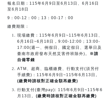
報名日期：
115
年
6
月
9
日至
6
月
13
日、
6
月
16
日
至
6
月
18
日
9
：
00-12
：
00
；
13
：
00-17
：
00
繳費期限：
現場繳費：
115
年
6
月
9
日
~115
年
6
月
13
日、
6
月
16
日
~6
月
18
日，
9:00-12:00
；
13:00-
17:00(
週一、例假日、國定假日、選舉日及
臺南市政府發布天然災害停班除外
)
。
※請
自備零錢
ATM
、超商、臨櫃繳費、行動支付
(
須另付
手續費
)
：
115
年
6
月
9
日
~115
年
6
月
13
日。
(
繳費時請核對正確金額再繳費
)
行動支付
(
臺灣
pay): 115
年
6
月
9
日
~115
年
6
月
13
日。
(
繳費時請核對正確金額再繳費
)