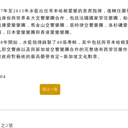
。
007年至2015年水藍出任哥本哈根愛樂的首席指揮，後轉任
的身份與世界各大交響樂團合作，包括法國國家管弦樂團，柏
廣播愛樂樂團，舊金山交響樂團，底特律交響樂團，洛杉磯愛
團，日本愛樂樂團和香港愛樂樂團。
998年開始，水藍指揮錄製了40張專輯，其中包括與哥本哈
九部交響曲以及與新加坡交響樂團合作的完整德布西管弦樂作
坡政府對藝術的最高榮譽肯定─新加坡文化勳章。
.04
8之2號