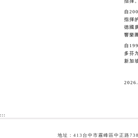
指揮
自2
指揮
德國
響樂
自1
多芬
新加
2026
:::
地址：413台中市霧峰區中正路73