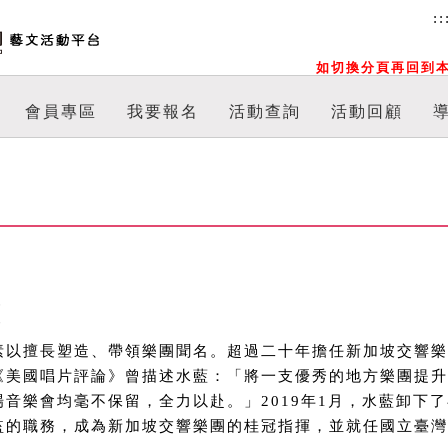
::
如切換分頁再回到本
會員專區
我要報名
活動查詢
活動回顧
藍
素以擅長塑造、帶領樂團聞名。超過二十年擔任新加坡交響樂
《美國唱片評論》曾描述水藍：「將一支優秀的地方樂團提升
場音樂會均毫不保留，全力以赴。」2019年1月，水藍卸下
監的職務，成為新加坡交響樂團的桂冠指揮，並就任國立臺灣