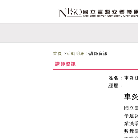
跳到主要內容
網站導覽
首頁
>
活動明細
>講師資訊
講師資訊
姓名：
車炎
經歷：
車
國立
學建
業演
數舞