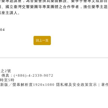
音樂專題講座，為音樂會撰寫樂曲解說、樂季手冊專文或節目
團、國立臺灣交響樂團等專業團體之合作學者，擔任樂季主題
講座主講人。
.04
8之2號
傳真：(+886)-4-2339-9072
時至5時
e最新版╱螢幕解析度1920x1080 隱私權及安全政策宣示 | 