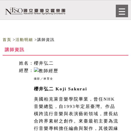
跳到主要內容
網站導覽
Togg
navi
首頁
>
活動明細
>講師資訊
講師資訊
姓名：
櫻井弘二
經歷：
攝影／林育全
櫻井弘二 Koji Sakurai
美國柏克萊音樂學院畢業，曾任NHK
音樂總監，自1993年定居臺灣。作品
橫跨流行音樂與表演藝術領域，擅長結
合跨界素材之創作。來臺最初主要為流
行音樂專輯擔任編曲與製作，其後因緣