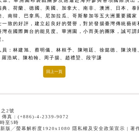
大眾。華洲園布袋戲團多次應邀赴海外參與各項國際演出
瑞典、荷蘭、德國、美國、加拿大、南非、澳洲、日本、泰
陸、南韓、巴拿馬、尼加拉瓜、哥斯黎加等五大洲重要國家
士一致的好評，建立起良好的聲譽，對於發揚臺灣傳統藝術
臺灣在國際舞台的能見度。華洲園，小而美的團隊，誠可謂
沒。
人員：林建旭、蔡明儀、林桓予、陳翊廷、徐懿德、陳泱瑾
、羅浩斌、陳柏翰、周子揚、趙禮堃、段宇謙
8之2號
傳真：(+886)-4-2339-9072
時至5時
e最新版╱螢幕解析度1920x1080 隱私權及安全政策宣示 | 