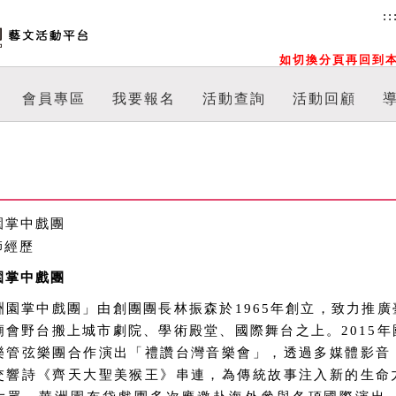
::
如切換分頁再回到本
會員專區
我要報名
活動查詢
活動回顧
園掌中戲團
園掌中戲團
洲園掌中戲團」由創團團長林振森於1965年創立，致力推
廟會野台搬上城市劇院、學術殿堂、國際舞台之上。2015
樂管弦樂團合作演出「禮讚台灣音樂會」，透過多媒體影音
交響詩《齊天大聖美猴王》串連，為傳統故事注入新的生命