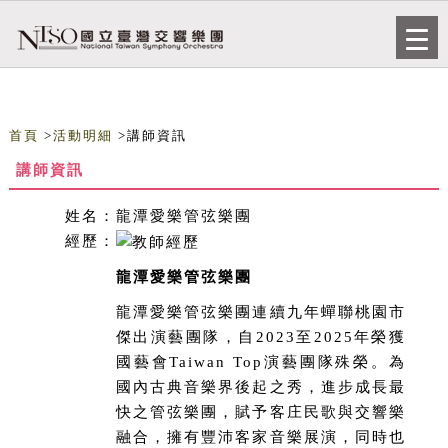
跳到主要內容
網站導覽
Togg
navi
首頁
>
活動明細
>講師資訊
講師資訊
姓名：
龍潭愛樂管弦樂團
經歷：
龍潭愛樂管弦樂團
龍潭愛樂管弦樂團連續九年蟬聯桃園市
傑出演藝團隊，自2023至2025年榮獲
國藝會Taiwan Top演藝團隊殊榮。為
國內古典音樂界後起之秀，進步成長最
快之管弦樂團，賦予客庄民歌與交響樂
融合，擁有豐沛客家音樂展演，同時也