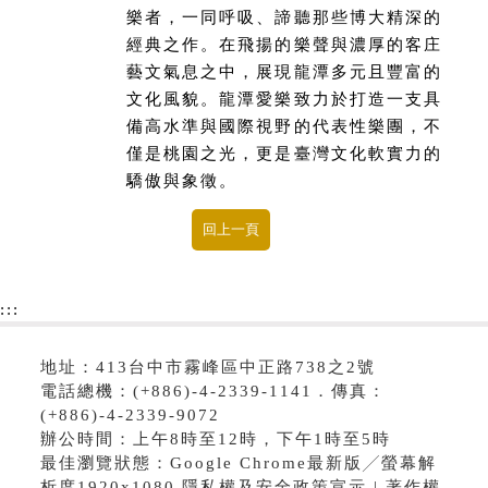
樂者，一同呼吸、諦聽那些博大精深的
經典之作。在飛揚的樂聲與濃厚的客庄
藝文氣息之中，展現龍潭多元且豐富的
文化風貌。龍潭愛樂致力於打造一支具
備高水準與國際視野的代表性樂團，不
僅是桃園之光，更是臺灣文化軟實力的
驕傲與象徵。
:::
地址：413台中市霧峰區中正路738之2號
電話總機：(+886)-4-2339-1141．傳真：
(+886)-4-2339-9072
辦公時間：上午8時至12時，下午1時至5時
最佳瀏覽狀態：Google Chrome最新版╱螢幕解
析度1920x1080 隱私權及安全政策宣示 | 著作權