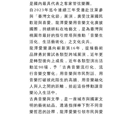
是國內最具代表之客家管弦樂團。
自2023年迄今連續三年受邀赴汶萊參
與「臺灣文化節」展演，廣受汶萊國民
歡迎與喜愛。龍潭愛樂用音樂文化廣披
國際，持續耕耘在地藝文，是為臺灣與
桃園市最好的指引燈塔與推動「音樂生
活化、生活藝術化」之文化尖兵。
龍潭愛樂邁向嶄新第16年，提臻藝術
品牌勇於嘗試各類型跨域展演，近年更
是轉型後向上成長，近年各類型演出活
動近90場，予「古典音樂流行化、流
行音樂交響化」用音樂與市民對話、用
音樂打破彼此陌生的高牆、用音樂融化
人與人之間的距離，拾起這份悸動讓音
樂沁入生活中。
古典音樂與文學，是一座城市與國家文
明的藝術結晶。透過指揮棒下對不同音
樂哲思的詮釋，龍潭愛樂引領市民與愛