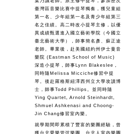
葉乃誠老師。原主修中提琴，參加歷次
臺灣區音樂比賽中提琴獨奏，獲兒童組
第一名、少年組第一名及青少年組第三
名之佳績。高二時改小提琴主修，以優
異成績甄選進入國立藝術學院（今國立
臺北藝術大學），師事簡名彥、蘇正途
老師。畢業後，赴美國紐約州伊士曼音
樂院 (Eastman School of Music)
深造小提琴，師事Lynn Blakeslee，
同時隨Melissa Micciche修習中提
琴。後赴羅格斯紐澤西州立大學攻讀博
士，師事Todd Phillips。並同時隨
Ying Quartet, Arnold Steinhardt,
Shmuel Ashkenasi and Choong-
Jin Chang修習室內樂。
就學期間即累積了豐富的樂團經驗，曾
獲台北愛樂管弦樂團、台北人室內樂團