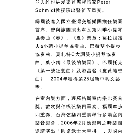
並與維也納愛樂首席豎笛家Peter
Schmidl教授演出豎笛五重奏。
歸國後進入國立臺灣交響樂團擔任樂團
首席。曾與該團演出韋瓦第四季小提琴
協奏曲《春》、《夏》樂章；葛拉祖諾
夫a小調小提琴協奏曲、巴赫雙小提琴
協奏曲、莫札特C大調雙小提琴協奏
曲、葉小鋼《最後的樂園》、巴爾托克
《第一號狂想曲》及游昌發《皮黃隨想
曲》。2004年獲得第25屆新中興文藝
獎。
在室內樂方面，獲羅格斯室內樂比賽首
獎。數次與伯楓弦樂四重奏、福爾摩莎
四重奏、台灣弦樂四重奏舉行多場室內
樂音樂會，2006年2月應樂興之時樂團
邀請演出「圓桌武士大車拼」，與國內