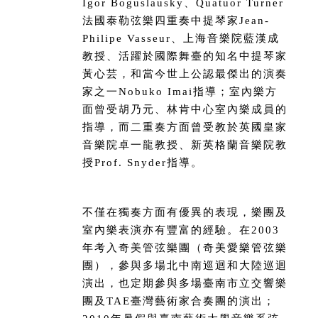
Igor Boguslausky、Quatuor Turner
法國泰勒弦樂四重奏中提琴家Jean-
Philipe Vasseur、上海音樂院藍漢成
教授、活躍於國際舞臺的知名中提琴家
黃心芸，和當今世上公認最傑出的演奏
家之一Nobuko Imai指導；室內樂方
面曾受胡乃元、林肯中心室內樂成員的
指導，而二重奏方面曾受教於英國皇家
音樂院卓一龍教授、新英格蘭音樂院教
授Prof. Snyder指導。
不僅在獨奏方面有優異的表現，樂團及
室內樂表演亦有豐富的經驗。在2003
年考入奇美管弦樂團（奇美愛樂管弦樂
團），參與多場北中南巡迴和大陸巡迴
演出，也定期參與多場臺南市立交響樂
團及TAE臺灣藝術家合奏團的演出；