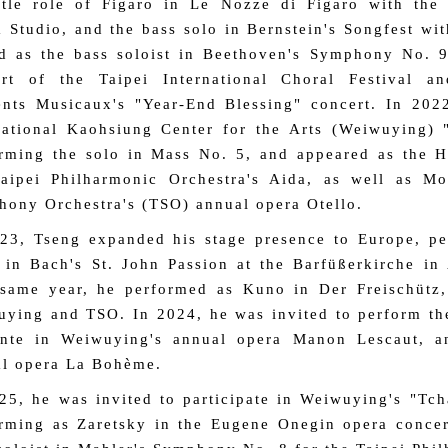
itle role of Figaro in Le Nozze di Figaro with the
 Studio, and the bass solo in Bernstein's Songfest wi
d as the bass soloist in Beethoven's Symphony No. 9
ert of the Taipei International Choral Festival a
ts Musicaux's "Year-End Blessing" concert. In 2022
ational Kaohsiung Center for the Arts (Weiwuying) 
rming the solo in Mass No. 5, and appeared as the H
aipei Philharmonic Orchestra's Aida, as well as Mo
ony Orchestra's (TSO) annual opera Otello.
23, Tseng expanded his stage presence to Europe, pe
 in Bach's St. John Passion at the Barfüßerkirche i
same year, he performed as Kuno in Der Freischütz,
ying and TSO. In 2024, he was invited to perform the
ente in Weiwuying's annual opera Manon Lescaut, a
l opera La Bohème.
25, he was invited to participate in Weiwuying's "Tc
rming as Zaretsky in the Eugene Onegin opera concer