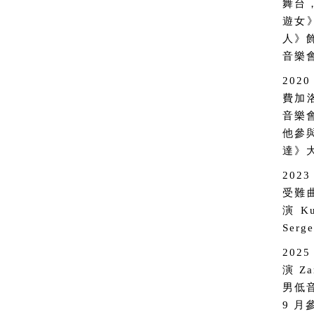
舞台
遊女
人》飾
音樂會
20
費加
音樂
他參
達》大
202
受難
演 K
Ser
20
演 Z
男低
9 月