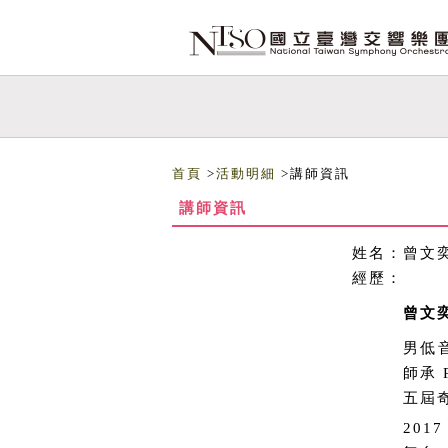
跳到主要內容
網站導覽
首頁
>
活動明細
>講師資訊
講師資訊
姓名：
曾文奕
經歷：
曾文奕
男低
師承 
五屆
201