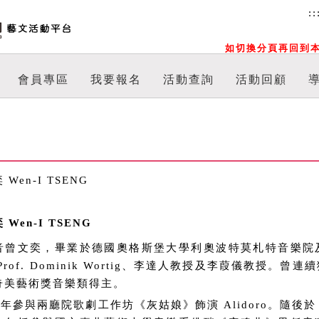
::
如切換分頁再回到本
會員專區
我要報名
活動查詢
活動回顧
 Wen-I TSENG
 Wen-I TSENG
音曾文奕，畢業於德國奧格斯堡大學利奧波特莫札特音樂院
Prof. Dominik Wortig、李達人教授及李葭儀教授。
奇美藝術獎音樂類得主。
7 年參與兩廳院歌劇工作坊《灰姑娘》飾演 Alidoro。隨後於