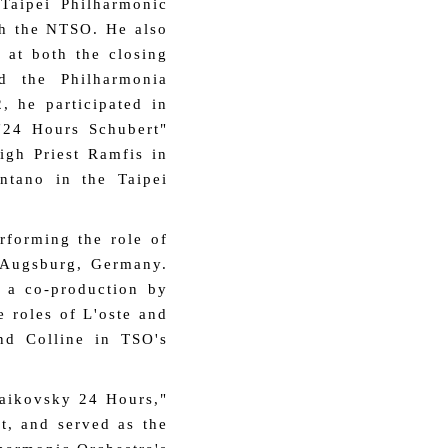
 Taipei Philharmonic
th the NTSO. He also
 at both the closing
nd the Philharmonia
, he participated in
"24 Hours Schubert"
igh Priest Ramfis in
ntano in the Taipei
rforming the role of
n Augsburg, Germany.
 a co-production by
 roles of L'oste and
nd Colline in TSO's
haikovsky 24 Hours,"
t, and served as the