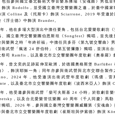
，包括參與國立臺北藝術大學音樂系佛瑞《安魂曲》男低音
》飾演 Rodolfo，並受國立臺灣交響樂團之邀，於臺中國
演 Colline 及《托斯卡》飾演 Sciarrone。2019 年
《浮士德》中飾演 Brander。
20 年，他在多場大型演出中擔任要角，包括台北愛樂歌劇坊
洛、國立臺灣交響樂團伯恩斯坦《Songfest》獨唱，並先
會與樂興之時「年終祈福」中擔任貝多芬《第九號交響曲》男低
與衛武營「瘋迷 24 舒伯特」《第五號彌撒》獨唱，並演出
祭司 Ramfis，以及臺北市立交響樂團年度歌劇《奧泰羅》飾演
3 年，曾文奕的足跡延伸至歐洲，於德國奧格斯堡 Barfüße
曲》，飾演耶穌一角；同年亦參與衛武營與北市交聯合製作
uno。2024 年，他受邀演出衛武營年度歌劇《瑪儂．雷斯考
gente，以及臺北市立交響樂團年度歌劇《波西米亞人》飾演 Col
25 年，他受邀參與衛武營「柴可夫斯基 24 小時」於歌劇音
aretsky，以及台北愛樂管弦樂團 40 周年《千人同慶》
音獨唱。2026 年，參與國立臺灣交響樂團威爾第《安魂曲
參與臺北市立交響樂團年度歌劇《崔斯坦與伊索德》飾演 König