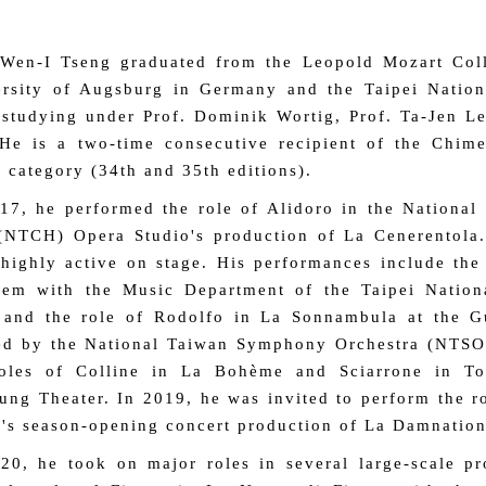
Wen-I Tseng graduated from the Leopold Mozart Coll
rsity of Augsburg in Germany and the Taipei Nation
 studying under Prof. Dominik Wortig, Prof. Ta-Jen Le
He is a two-time consecutive recipient of the Chim
 category (34th and 35th editions).
17, he performed the role of Alidoro in the National
(NTCH) Opera Studio's production of La Cenerentola
highly active on stage. His performances include the 
em with the Music Department of the Taipei Nationa
 and the role of Rodolfo in La Sonnambula at the G
ed by the National Taiwan Symphony Orchestra (NTSO
roles of Colline in La Bohème and Sciarrone in To
ung Theater. In 2019, he was invited to perform the r
s season-opening concert production of La Damnation
20, he took on major roles in several large-scale pr