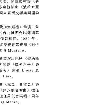
獨唱、關渡藝術節《夢
家歌劇院演出《波希米亞
受邀於國立臺灣交響樂團開季
《費加洛婚禮》飾演主角
後於台北國際合唱節閉幕
音獨唱。2022 年，
台北愛樂管弦樂團《阿伊
 Montano。
r 教堂演出巴哈《聖約翰
之歌劇《魔彈射手》飾
》飾演 L’oste 及
line。
樂會《尤金．奧涅金》飾
馬勒《第八號交響曲》擔任
》擔任男低音獨唱；同年
 Marke。