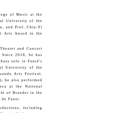
ege of Music at the
al University of the
e, and Prof. Chia-Yi
ei Arts Award in the
 Theater and Concert
. Since 2018, he has
bass solo in Fauré's
l University of the
uandu Arts Festival.
), he also performed
sca at the National
ole of Brander in the
 de Faust.
oductions, including