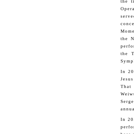
the t
Opera
serve
conc
Momen
the N
perfo
the T
Symph
In 20
Jesus
That 
Weiwu
Serg
annua
In 20
perfo