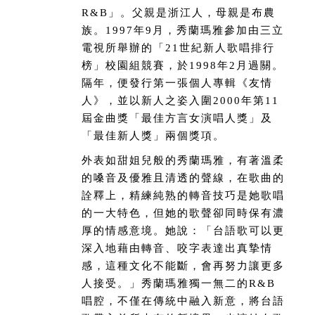
R&B」。父親是浙江人，母親是布農
族。1997年9月，秀蘭瑪雅參加由三立
電視所舉辦的「21世紀新人歌唱排行
榜」校園組競賽，於1998年2月過關。
隔年，便發行第一張個人專輯《友情
人》，並以新人之姿入圍2000年第11
屆金曲獎「最佳方言女演唱人獎」及
「最佳新人獎」兩個獎項。
外表如甜姐兒般的秀蘭瑪雅，有著溫柔
的嗓音及優雅且清透的聲線，在歌曲的
詮釋上，精練純熟的轉音技巧是她歌唱
的一大特色，但她的歌聲卻同時保有濃
厚的情感意境。她說：「台語歌可以更
深入地藉由轉音、咬字表達出真摯情
感，這種文化不能斷，會再努力讓更多
人接受。」秀蘭瑪雅獨一無二的R&B
唱腔，不僅在傳統中融入新意，將台語