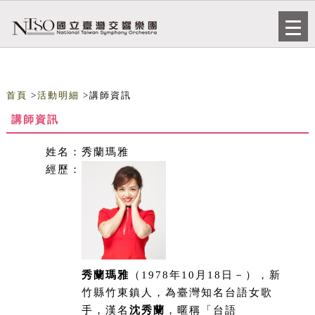
跳到主要內容
網站導覽
Togg
navi
首頁
>
活動明細
>講師資訊
講師資訊
姓名：
秀蘭瑪雅
經歷：
秀蘭瑪雅
（1978年10月18日－），新
竹縣竹東鎮人，為臺灣知名台語女歌
手，漢名
沈秀蘭
，暱稱「台語