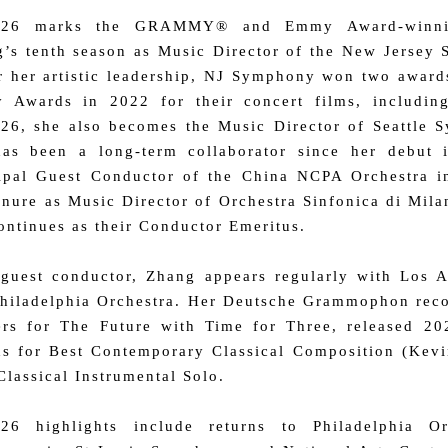
/26 marks the GRAMMY® and Emmy Award-winni
’s tenth season as Music Director of the New Jersey
 her artistic leadership, NJ Symphony won two awards
 Awards in 2022 for their concert films, includi
26, she also becomes the Music Director of Seattle
has been a long-term collaborator since her debut 
ipal Guest Conductor of the China NCPA Orchestra i
enure as Music Director of Orchestra Sinfonica di Mil
ontinues as their Conductor Emeritus.
guest conductor, Zhang appears regularly with Los 
hiladelphia Orchestra. Her Deutsche Grammophon recor
ters for The Future with Time for Three, release
s for Best Contemporary Classical Composition (Kevi
Classical Instrumental Solo.
/26 highlights include returns to Philadelphia O