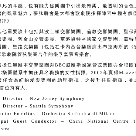
非凡的耳感，也有能力從樂團中引出最輕柔、最透明的音色
著的觀眾魅力，張弦將會是大都會歌劇院指揮陣容中極有價值
樂評》
其他重要演出包括與波士頓交響樂團、倫敦交響樂團、聖保
響樂團、舊金山交響樂團、華盛頓特區國家交響樂團、蒙特
樂團、聖路克樂團（包括在卡內基音樂廳演出布拉姆斯的《
家歌劇院管弦樂團合作的樂季套票音樂會。
曾擔任墨爾本交響樂團與BBC威爾斯國家管弦樂團與合唱團
C樂團體系中擔任具名職務的女性指揮。2002年贏得Maazel-
任命為紐約愛樂樂團的助理指揮，之後升任副指揮，並成為Artu
ir首位持有人。
c Director – New Jersey Symphony
 Director – Seattle Symphony
ctor Emeritus – Orchestra Sinfonica di Milano
cipal Guest Conductor – China National Centre f
stra