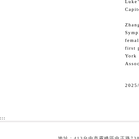
Luke’
Capit
Zhan
Symph
femal
first
York 
Assoc
2025
:::
地址：413台中市霧峰區中正路73