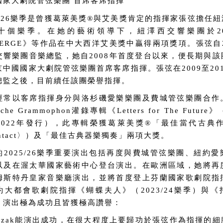
國家大劇院管弦樂團 首席客席指揮
25/26樂季是曾獲葛萊美獎®與艾美獎肯定的指揮家張弦擔任
十個樂季。在她的藝術領導下，紐澤西交響樂團於20
MERGE》等作品在中大西洋艾美獎中贏得兩項獎項。張弦自20
交響樂團音樂總監，她自2008年首度登台以來，便長期與
京中國國家大劇院管弦樂團首席客席指揮。張弦在2009至20
總監之後，目前續任該團榮譽指揮。
經常以客席指揮身分與洛杉磯愛樂樂團及費城管弦樂團合作
sche Grammophon灌錄專輯《Letters for The Future》
2022年發行），此專輯榮獲葛萊美獎®「最佳當代古典作曲」（
ntact〉）及「最佳古典器樂獨奏」兩項大獎。
的2025/26樂季重要演出包括再度與費城管弦樂團、紐約
以及在渥太華國家藝術中心登台演出。在歐洲區域，她將再
姆斯特丹皇家音樂廳演出，並將首度登上芬蘭國家歌劇院指
約大都會歌劇院指揮《蝴蝶夫人》（2023/24樂季）與《托斯
，演出極為成功且皆獲極高讚譽：
urzak能演出成功，在很大程度上要歸功於張弦作為指揮的