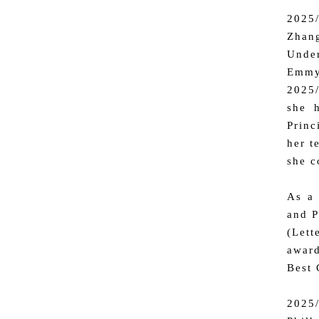
2025
Zhang
Under
Emmy
2025/
she 
Princ
her t
she c
As a 
and P
(Let
award
Best 
2025