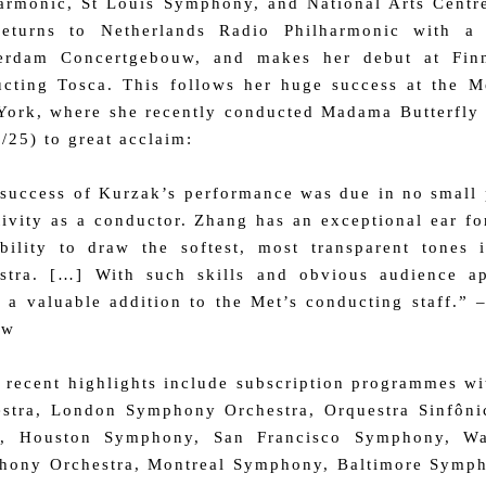
armonic, St Louis Symphony, and National Arts Centr
returns to Netherlands Radio Philharmonic with a
erdam Concertgebouw, and makes her debut at Finn
cting Tosca. This follows her huge success at the M
ork, where she recently conducted Madama Butterfly
/25) to great acclaim:
success of Kurzak’s performance was due in no small 
tivity as a conductor. Zhang has an exceptional ear fo
bility to draw the softest, most transparent tones
estra. […] With such skills and obvious audience a
 a valuable addition to the Met’s conducting staff.” 
ew
 recent highlights include subscription programmes 
stra, London Symphony Orchestra, Orquestra Sinfôni
o, Houston Symphony, San Francisco Symphony, Was
ony Orchestra, Montreal Symphony, Baltimore Sympho