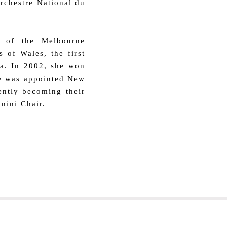
rchestre National du
r of the Melbourne
of Wales, the first
ra. In 2002, she won
he was appointed New
ently becoming their
nini Chair.