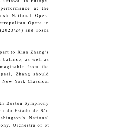
e Ottawa. In Europe,
 performance at the
ish National Opera
etropolitan Opera in
 (2023/24) and Tosca
part to Xian Zhang’s
r balance, as well as
 imaginable from the
ppeal, Zhang should
– New York Classical
with Boston Symphony
ca do Estado de São
hington’s National
ny, Orchestra of St