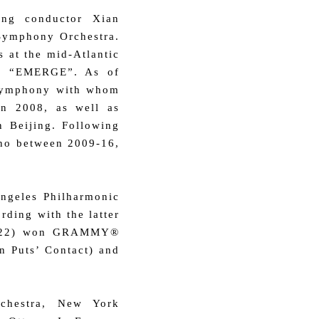
ng conductor Xian
 Symphony Orchestra.
 at the mid-Atlantic
ng “EMERGE”. As of
 Symphony with whom
in 2008, as well as
n Beijing. Following
ano between 2009-16,
Angeles Philharmonic
ding with the latter
d 2022) won GRAMMY®
n Puts’ Contact) and
rchestra, New York