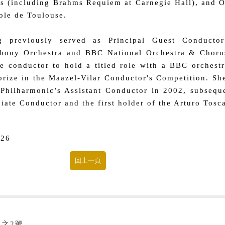
s (including Brahms Requiem at Carnegie Hall), and O
ole de Toulouse.
g previously served as Principal Guest Conducto
ony Orchestra and BBC National Orchestra & Chorus 
e conductor to hold a titled role with a BBC orchest
 prize in the Maazel-Vilar Conductor's Competition. S
Philharmonic’s Assistant Conductor in 2002, subsequ
iate Conductor and the first holder of the Arturo Tosca
/26
8之2號