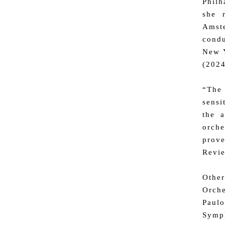
Philh
she 
Amst
condu
New Y
(2024
“The 
sensi
the a
orch
prove
Revi
Other
Orche
Paul
Symph