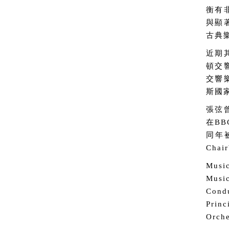
衡有
與顯
古典
近期
頓交
交響
斯國
張弦
在BB
同年被
Cha
Musi
Music
Condu
Prin
Orche