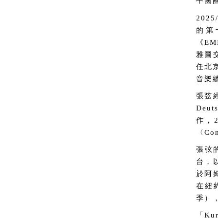
中國
20
的第
《E
雅圖
任北
音樂
張弦
Deut
作，
〈Co
張弦
台，
於阿
在紐
季）
「K