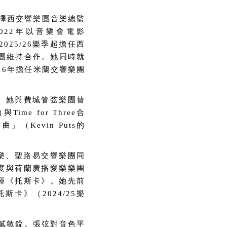
紐澤西交響樂團音樂總監
22年以音樂會電影
25/26樂季起擔任西
該團維持合作。她同時就
16年擔任米蘭交響樂團
。她與費城管弦樂團替
（與Time for Three合
Kevin Puts的
愛樂、聖路易交響樂團同
度與荷蘭廣播愛樂樂團
揮《托斯卡》。她先前
卡》（2024/25樂
細膩敏銳。張弦對音色平