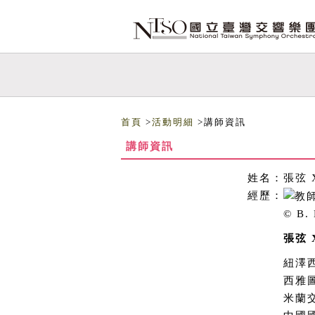
跳到主要內容
網站導覽
首頁
>
活動明細
>講師資訊
講師資訊
姓名：
張弦 X
經歷：
© B. 
張弦 
紐澤
西雅
米蘭