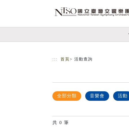
跳到主要內容
網站導覽
:::
首頁
> 活動查詢
全部分類
音樂會
活動
共
0
筆