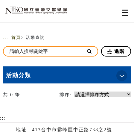
跳到主要內容
網站導覽
:::
首頁
> 活動查詢
進階
活動分類
共
0
筆
排序:
:::
地址：413台中市霧峰區中正路738之2號