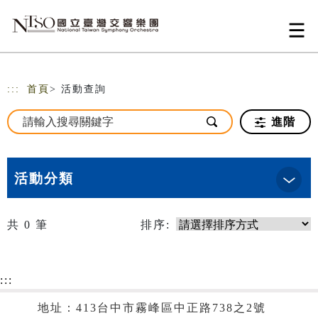
跳到主要內容
網站導覽
:::
首頁
> 活動查詢
進階
活動分類
共
0
筆
排序:
:::
地址：413台中市霧峰區中正路738之2號