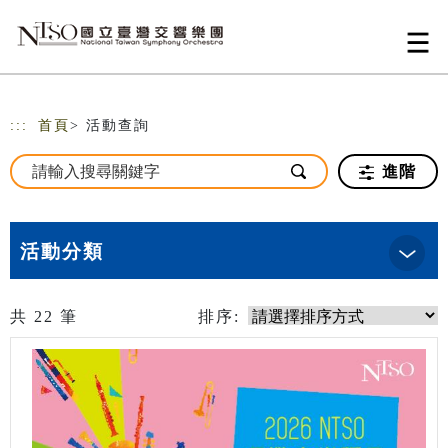
跳到主要內容
網站導覽
:::
首頁
> 活動查詢
進階
活動分類
共
22
筆
排序: