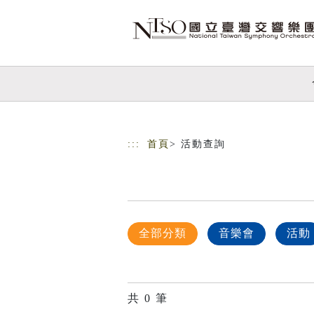
跳到主要內容
網站導覽
:::
首頁
> 活動查詢
全部分類
音樂會
活動
共
0
筆