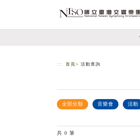
跳到主要內容
網站導覽
:::
首頁
> 活動查詢
全部分類
音樂會
活動
共
0
筆