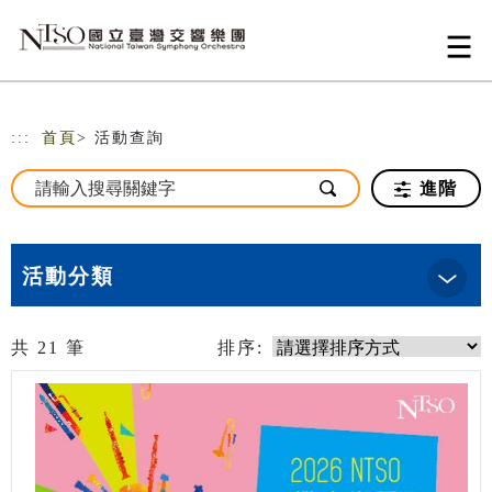
跳到主要內容
網站導覽
:::
首頁
> 活動查詢
進階
活動分類
共
21
筆
排序: