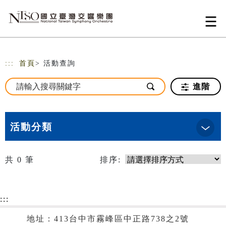
跳到主要內容
網站導覽
:::
首頁
> 活動查詢
進階
活動分類
共
0
筆
排序:
:::
地址：413台中市霧峰區中正路738之2號