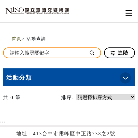
跳到主要內容
網站導覽
:::
首頁
> 活動查詢
進階
活動分類
共
0
筆
排序:
:::
地址：413台中市霧峰區中正路738之2號