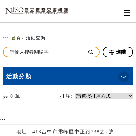
跳到主要內容
網站導覽
:::
首頁
> 活動查詢
進階
活動分類
共
0
筆
排序:
:::
地址：413台中市霧峰區中正路738之2號