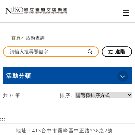
跳到主要內容
網站導覽
:::
首頁
> 活動查詢
進階
活動分類
共
0
筆
排序:
:::
地址：413台中市霧峰區中正路738之2號