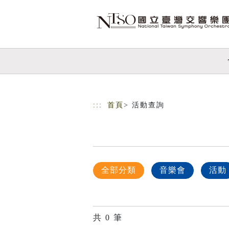
跳到主要內容
網站導覽
:::
首頁
> 活動查詢
全部分類
音樂會
活動
共
0
筆