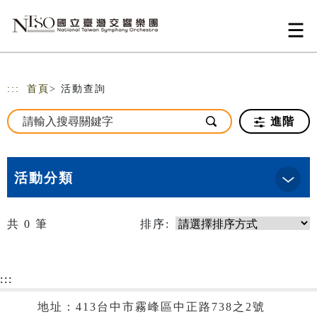
跳到主要內容
網站導覽
:::
首頁
> 活動查詢
進階
活動分類
共
0
筆
排序:
:::
地址：413台中市霧峰區中正路738之2號