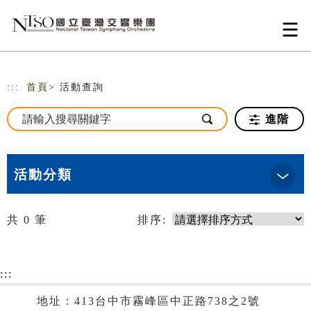
跳到主要內容
網站導覽
:::
首頁
> 活動查詢
進階
活動分類
共
0
筆
排序:
:::
地址：413台中市霧峰區中正路738之2號