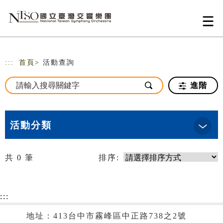
跳到主要內容
網站導覽
:::
首頁
> 活動查詢
進階
活動分類
共
0
筆
排序:
:::
地址：413台中市霧峰區中正路738之2號