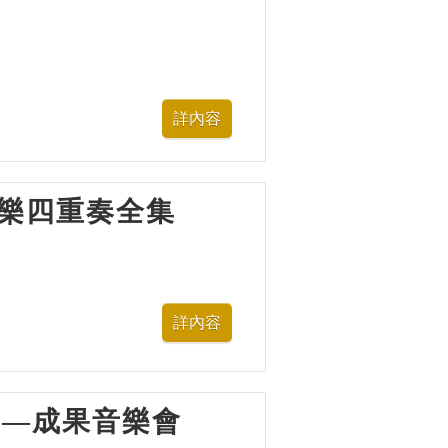
多芬弦樂四重奏全集
樂營—成果音樂會