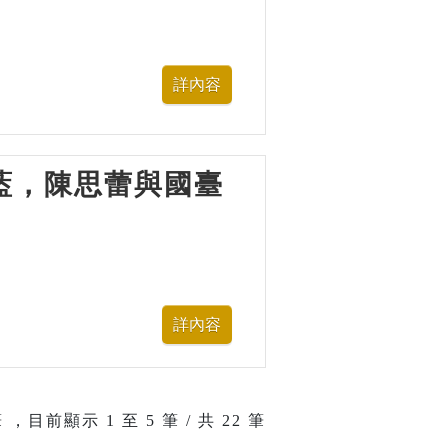
—水藍，陳思蕾與國臺
 ，目前顯示
1
至
5
筆 / 共 22 筆