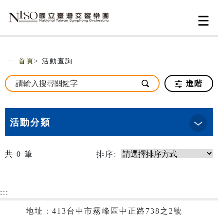
跳到主要內容
網站導覽
:::
首頁
> 活動查詢
進階
活動分類
共
0
筆
排序:
:::
地址：413台中市霧峰區中正路738之2號