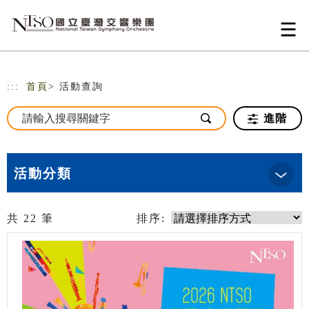
跳到主要內容
網站導覽
:::
首頁
> 活動查詢
進階
活動分類
共
22
筆
排序: