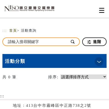
跳到主要內容
網站導覽
:::
首頁
> 活動查詢
進階
活動分類
共
0
筆
排序:
:::
地址：413台中市霧峰區中正路738之2號