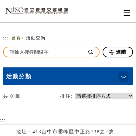
跳到主要內容
網站導覽
:::
首頁
> 活動查詢
進階
活動分類
共
0
筆
排序:
:::
地址：413台中市霧峰區中正路738之2號