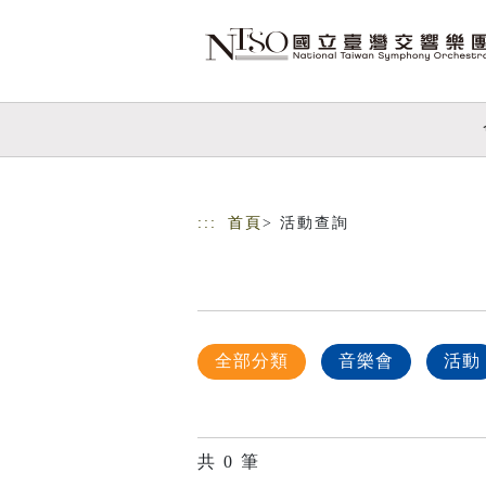
跳到主要內容
網站導覽
:::
首頁
> 活動查詢
全部分類
音樂會
活動
共
0
筆