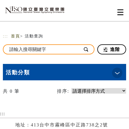
跳到主要內容
網站導覽
:::
首頁
> 活動查詢
進階
活動分類
共
0
筆
排序:
:::
地址：413台中市霧峰區中正路738之2號