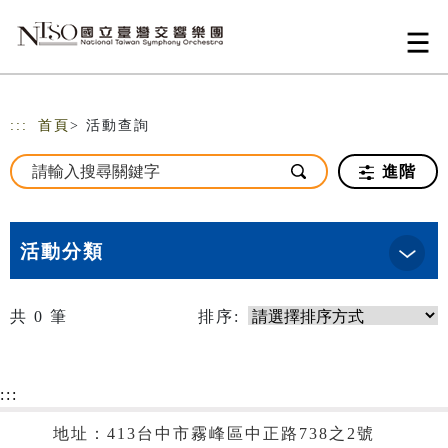
跳到主要內容
網站導覽
:::
首頁
> 活動查詢
進階
活動分類
共
0
筆
排序:
:::
地址：413台中市霧峰區中正路738之2號