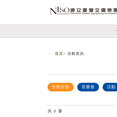
跳到主要內容
網站導覽
:::
首頁
> 活動查詢
全部分類
音樂會
活動
共
0
筆