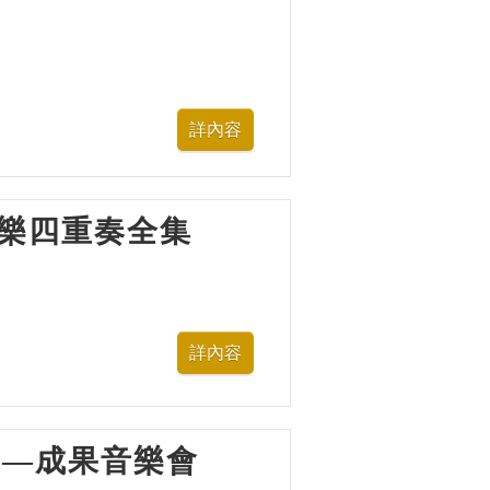
多芬弦樂四重奏全集
樂營—成果音樂會