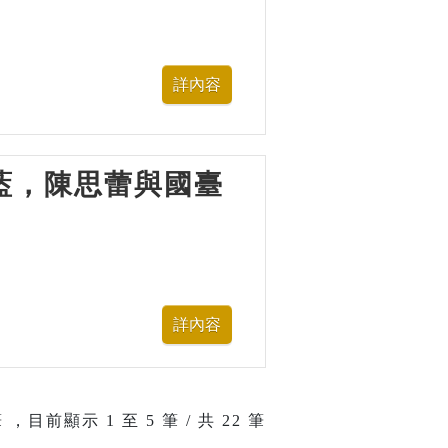
—水藍，陳思蕾與國臺
 ，目前顯示
1
至
5
筆 / 共 22 筆