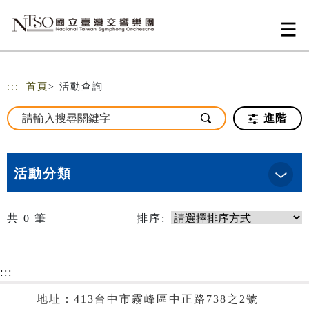
跳到主要內容
網站導覽
:::
首頁
> 活動查詢
進階
活動分類
共
0
筆
排序:
:::
地址：413台中市霧峰區中正路738之2號