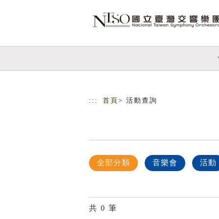
跳到主要內容
網站導覽
:::
首頁
> 活動查詢
全部分類
音樂會
活動
共
0
筆