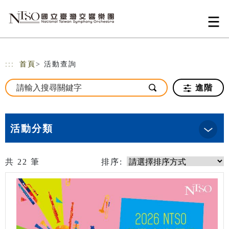
跳到主要內容
網站導覽
:::
首頁
> 活動查詢
進階
活動分類
共
22
筆
排序: