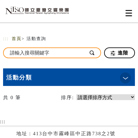
跳到主要內容
網站導覽
:::
首頁
> 活動查詢
進階
活動分類
共
0
筆
排序:
:::
地址：413台中市霧峰區中正路738之2號