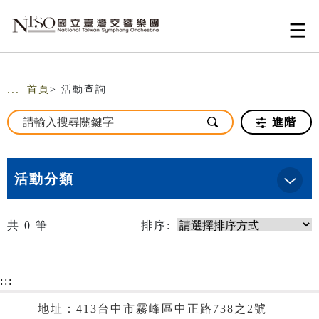
跳到主要內容
網站導覽
:::
首頁
> 活動查詢
進階
活動分類
共
0
筆
排序:
:::
地址：413台中市霧峰區中正路738之2號