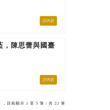
—水藍，陳思蕾與國臺
 ，目前顯示
1
至
5
筆 / 共 22 筆