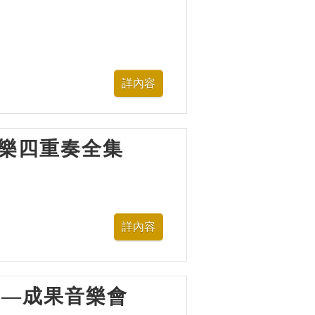
多芬弦樂四重奏全集
樂營—成果音樂會